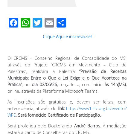
F
W
T
E
C
ac
h
wi
m
o
Clique Aqui e inscreva-se!
e
at
tt
ail
m
b
s
er
p
o
A
ar
O CRCMS – Conselho Regional de Contabilidade do MS,
através do Projeto “CRCMS em Movimento – Ciclo de
o
p
til
Palestras”, realizará a Palestra
“
Previsão de Receitas
k
p
h
Municipais: Entre o Que a Lei Exige e o Que Acontece na
Prática
”
, no
dia
02/06/26
,
terça-feira, com início
às 14h(MS),
ar
online, através da Plataforma Microsoft Teams.
As inscrições são gratuitas e, devem ser feitas, com
antecedência, através do
link:
https://www1.cfc.org.br/evento?
WPE
.
Será fornecido Certificado de Participação.
Será proferida pelo Doutorando
André Barros
. A mediação
estará a cargo de Conselheiras do CRCMS.