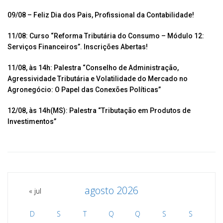
o
A
ar
o
p
til
09/08 – Feliz Dia dos Pais, Profissional da Contabilidade!
k
p
h
11/08: Curso “Reforma Tributária do Consumo – Módulo 12:
ar
Serviços Financeiros”. Inscrições Abertas!
11/08, às 14h: Palestra “Conselho de Administração,
Agressividade Tributária e Volatilidade do Mercado no
Agronegócio: O Papel das Conexões Políticas”
12/08, às 14h(MS): Palestra “Tributação em Produtos de
Investimentos”
agosto 2026
« jul
D
S
T
Q
Q
S
S