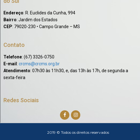
do Sul
Endereço
: R. Euclides da Cunha, 994
Bairro
: Jardim dos Estados
CEP
: 79020-230 • Campo Grande – MS
Contato
Telefone
: (67) 3326-0750​
E-mail
:
crcms@crcms.org.br
Atendimento
: 07h30 às 11h30, e, das 13h às 17h, de segunda a
sexta-feira
Redes Sociais
2019 © Todos os direitos reservados