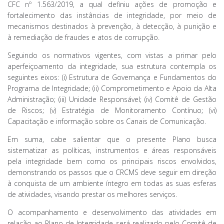
CFC nº 1.563/2019, a qual definiu ações de promoção e
fortalecimento das instâncias de integridade, por meio de
mecanismos destinados à prevenção, à detecção, à punição e
à remediação de fraudes e atos de corrupção.
Seguindo os normativos vigentes, com vistas a primar pelo
aperfeiçoamento da integridade, sua estrutura contempla os
seguintes eixos: (i) Estrutura de Governança e Fundamentos do
Programa de Integridade; (ii) Comprometimento e Apoio da Alta
Administração; (iii) Unidade Responsável; (iv) Comitê de Gestão
de Riscos; (v) Estratégia de Monitoramento Contínuo; (vi)
Capacitação e informação sobre os Canais de Comunicação.
Em suma, cabe salientar que o presente Plano busca
sistematizar as políticas, instrumentos e áreas responsáveis
pela integridade bem como os principais riscos envolvidos,
demonstrando os passos que o CRCMS deve seguir em direção
à conquista de um ambiente íntegro em todas as suas esferas
de atividades, visando prestar os melhores serviços.
O acompanhamento e desenvolvimento das atividades em
relação ao Plano de Integridade será realizado pelo Comitê de