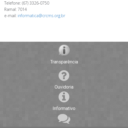
Telefone: (67) 3326-0750
Ramal: 7014
e-mail:
informatica@crcms.org.br
Transparência
Ouvidoria
Informativo