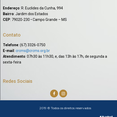
Endereço
: R. Euclides da Cunha, 994
Bairro
: Jardim dos Estados
CEP
: 79020-230 • Campo Grande – MS
Contato
Telefone
: (67) 3326-0750​
E-mail
:
crcms@crcms.org.br
Atendimento
: 07h30 às 11h30, e, das 13h às 17h, de segunda a
sexta-feira
Redes Sociais
2019 © Todos os direitos reservados