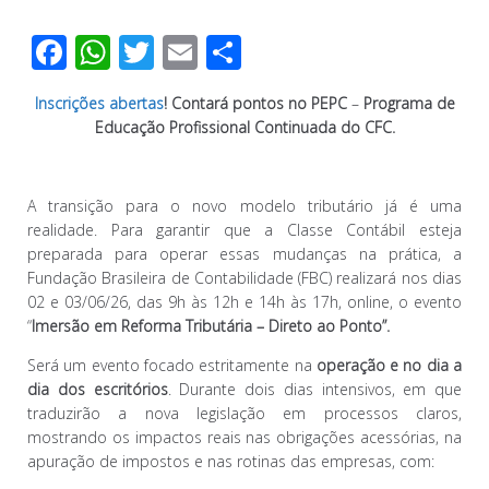
F
W
T
E
C
ac
h
wi
m
o
Inscrições abertas
!
Contará
pontos no
PEPC
–
Programa de
e
at
tt
ail
m
Educação Profissional Continuada do CFC.
b
s
er
p
o
A
ar
A transição para o novo modelo tributário já é uma
o
p
til
realidade. Para garantir que a Classe Contábil esteja
k
p
h
preparada para operar essas mudanças na prática, a
Fundação Brasileira de Contabilidade (FBC) realizará nos dias
ar
02 e 03/06/26, das 9h às 12h e 14h às 17h, online, o evento
“
Imersão em Reforma Tributária – Direto ao Ponto”.
Será um evento focado estritamente na
operação e no dia a
dia dos escritórios
. Durante dois dias intensivos, em que
traduzirão a nova legislação em processos claros,
mostrando os impactos reais nas obrigações acessórias, na
apuração de impostos e nas rotinas das empresas, com: