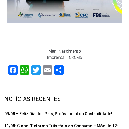
Marli Nascimento
Imprensa – CRCMS
F
W
T
E
C
ac
h
wi
m
o
e
at
tt
ail
m
b
s
er
p
NOTÍCIAS RECENTES
o
A
ar
o
p
til
09/08 – Feliz Dia dos Pais, Profissional da Contabilidade!
k
p
h
11/08: Curso “Reforma Tributária do Consumo – Módulo 12: