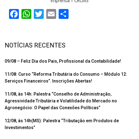
Imprensa – CRCMS
F
W
T
E
C
ac
h
wi
m
o
e
at
tt
ail
m
b
s
er
p
NOTÍCIAS RECENTES
o
A
ar
o
p
til
09/08 – Feliz Dia dos Pais, Profissional da Contabilidade!
k
p
h
11/08: Curso “Reforma Tributária do Consumo – Módulo 12:
ar
Serviços Financeiros”. Inscrições Abertas!
11/08, às 14h: Palestra “Conselho de Administração,
Agressividade Tributária e Volatilidade do Mercado no
Agronegócio: O Papel das Conexões Políticas”
12/08, às 14h(MS): Palestra “Tributação em Produtos de
Investimentos”