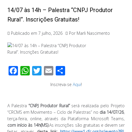
14/07 às 14h – Palestra “CNPJ Produtor
Rural”. Inscrições Gratuitas!
Publicado em
7 julho, 2026
Por
Marli Nascimento
F
W
T
E
C
ac
h
wi
m
o
Inscreva-se
Aqui
!
e
at
tt
ail
m
b
s
er
p
o
A
ar
A Palestra
“
CNPJ Produtor Rural
”
será realizada pelo Projeto
“CRCMS em Movimento – Ciclo de Palestras” no
dia 14/07/26
,
o
p
til
terça-feira, online, através da Plataforma Microsoft Teams,
k
p
h
com início às 14h(MS)
.As inscrições são gratuitas e devem ser
feitas através
deste link:
https://www1.cfc.org.br/evento?JPJ
.