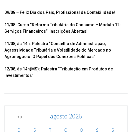
o
A
ar
o
p
til
09/08 – Feliz Dia dos Pais, Profissional da Contabilidade!
k
p
h
11/08: Curso “Reforma Tributária do Consumo – Módulo 12:
ar
Serviços Financeiros”. Inscrições Abertas!
11/08, às 14h: Palestra “Conselho de Administração,
Agressividade Tributária e Volatilidade do Mercado no
Agronegócio: O Papel das Conexões Políticas”
12/08, às 14h(MS): Palestra “Tributação em Produtos de
Investimentos”
agosto 2026
« jul
D
S
T
Q
Q
S
S