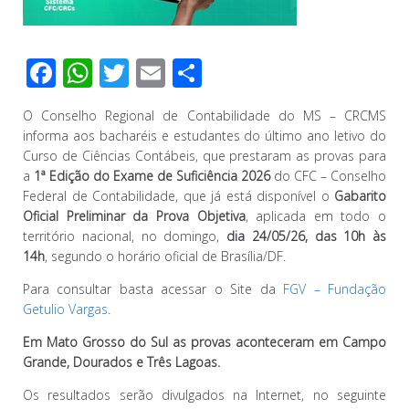
F
W
T
E
C
ac
h
wi
m
o
O Conselho Regional de Contabilidade do MS – CRCMS
e
at
tt
ail
m
informa aos bacharéis e estudantes do último ano letivo do
b
s
er
p
Curso de Ciências Contábeis, que prestaram as provas para
a
1ª Edição do Exame de Suficiência 2026
do CFC – Conselho
o
A
ar
Federal de Contabilidade, que já está disponível o
Gabarito
o
p
til
Oficial Preliminar da Prova Objetiva
, aplicada em todo o
território nacional, no domingo,
dia 24/05/26, das 10h às
k
p
h
14h
, segundo o horário oficial de Brasília/DF.
ar
Para consultar basta acessar o Site da
FGV – Fundação
Getulio Vargas
.
Em Mato Grosso do Sul as provas aconteceram em Campo
Grande, Dourados e Três Lagoas.
Os resultados serão divulgados na Internet, no seguinte