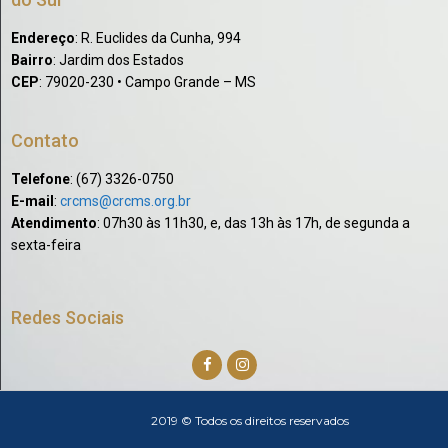
Endereço
: R. Euclides da Cunha, 994
Bairro
: Jardim dos Estados
CEP
: 79020-230 • Campo Grande – MS
Contato
Telefone
: (67) 3326-0750​
E-mail
:
crcms@crcms.org.br
Atendimento
: 07h30 às 11h30, e, das 13h às 17h, de segunda a
sexta-feira
Redes Sociais
2019 © Todos os direitos reservados