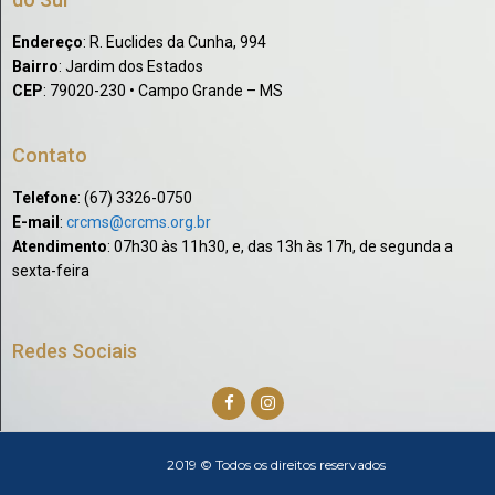
Endereço
: R. Euclides da Cunha, 994
Bairro
: Jardim dos Estados
CEP
: 79020-230 • Campo Grande – MS
Contato
Telefone
: (67) 3326-0750​
E-mail
:
crcms@crcms.org.br
Atendimento
: 07h30 às 11h30, e, das 13h às 17h, de segunda a
sexta-feira
Redes Sociais
2019 © Todos os direitos reservados