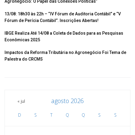
Agronegócio: O Papel das Conexões Políticas”
ar
13/08: 18h30 às 22h – “IV Fórum de Auditoria Contábil” e “V
Fórum de Perícia Contábil”. Inscrições Abertas!
IBGE Realiza Até 14/08 a Coleta de Dados para as Pesquisas
Econômicas 2025
Impactos da Reforma Tributária no Agronegócio Foi Tema de
Palestra do CRCMS
agosto 2026
« jul
D
S
T
Q
Q
S
S