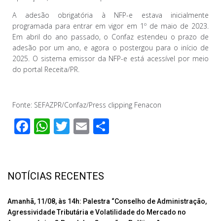
A adesão obrigatória à NFP-e estava inicialmente
programada para entrar em vigor em 1º de maio de 2023.
Em abril do ano passado, o Confaz estendeu o prazo de
adesão por um ano, e agora o postergou para o início de
2025. O sistema emissor da NFP-e está acessível por meio
do portal Receita/PR.
Fonte: SEFAZPR/Confaz/Press clipping Fenacon
F
W
T
E
C
ac
h
wi
m
o
e
at
tt
ail
m
b
s
er
p
NOTÍCIAS RECENTES
o
A
ar
o
p
til
Amanhã, 11/08, às 14h: Palestra “Conselho de Administração,
Agressividade Tributária e Volatilidade do Mercado no
k
p
h