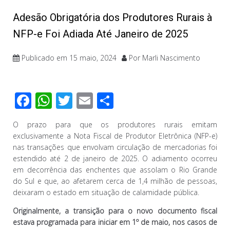
Adesão Obrigatória dos Produtores Rurais à
NFP-e Foi Adiada Até Janeiro de 2025
Publicado em
15 maio, 2024
Por
Marli Nascimento
F
W
T
E
C
ac
h
wi
m
o
O prazo para que os produtores rurais emitam
e
at
tt
ail
m
exclusivamente a Nota Fiscal de Produtor Eletrônica (NFP-e)
b
s
er
p
nas transações que envolvam circulação de mercadorias foi
estendido até 2 de janeiro de 2025. O adiamento ocorreu
o
A
ar
em decorrência das enchentes que assolam o Rio Grande
o
p
til
do Sul e que, ao afetarem cerca de 1,4 milhão de pessoas,
deixaram o estado em situação de calamidade pública.
k
p
h
ar
Originalmente, a transição para o novo documento fiscal
estava programada para iniciar em 1º de maio, nos casos de