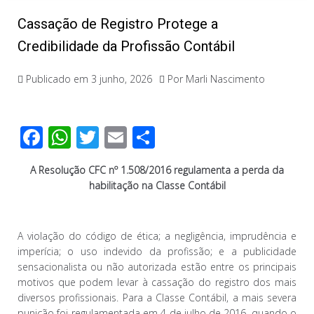
Cassação de Registro Protege a
Credibilidade da Profissão Contábil
Publicado em
3 junho, 2026
Por
Marli Nascimento
F
W
T
E
C
ac
h
wi
m
o
A Resolução CFC nº 1.508/2016 regulamenta a perda da
e
at
tt
ail
m
habilitação na Classe Contábil
b
s
er
p
o
A
ar
A violação do código de ética; a negligência, imprudência e
o
p
til
imperícia; o uso indevido da profissão; e a publicidade
k
p
h
sensacionalista ou não autorizada estão entre os principais
motivos que podem levar à cassação do registro dos mais
ar
diversos profissionais. Para a Classe Contábil, a mais severa
punição foi regulamentada em 4 de julho de 2016, quando o