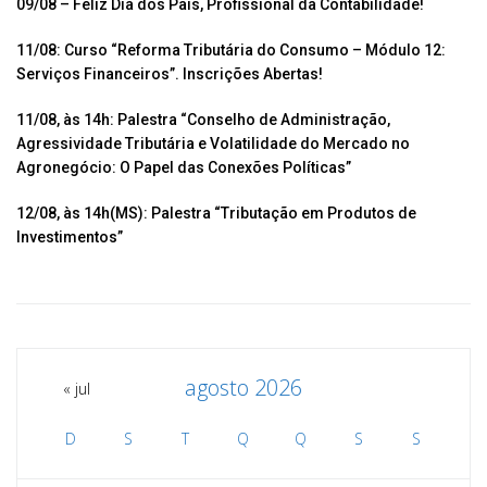
o
p
til
09/08 – Feliz Dia dos Pais, Profissional da Contabilidade!
k
p
h
11/08: Curso “Reforma Tributária do Consumo – Módulo 12:
ar
Serviços Financeiros”. Inscrições Abertas!
11/08, às 14h: Palestra “Conselho de Administração,
Agressividade Tributária e Volatilidade do Mercado no
Agronegócio: O Papel das Conexões Políticas”
12/08, às 14h(MS): Palestra “Tributação em Produtos de
Investimentos”
agosto 2026
« jul
D
S
T
Q
Q
S
S