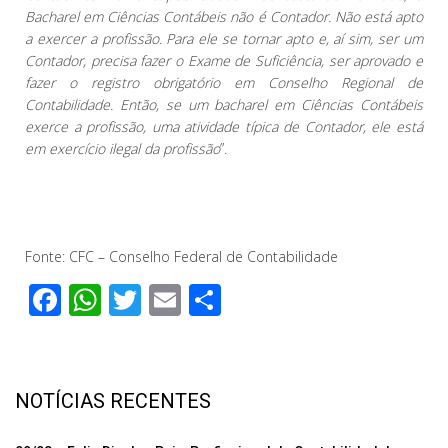
Bacharel em Ciências Contábeis não é Contador. Não está apto
a exercer a profissão. Para ele se tornar apto e, aí sim, ser um
Contador, precisa fazer o Exame de Suficiência, ser aprovado e
fazer o registro obrigatório em Conselho Regional de
Contabilidade. Então, se um bacharel em Ciências Contábeis
exerce a profissão, uma atividade típica de Contador, ele está
em exercício ilegal da profissão
”.
Fonte: CFC – Conselho Federal de Contabilidade
F
W
T
E
C
ac
h
wi
m
o
e
at
tt
ail
m
b
s
er
p
NOTÍCIAS RECENTES
o
A
ar