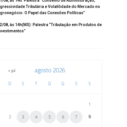
1/08, às 14h: Palestra “Conselho de Administração,
gressividade Tributária e Volatilidade do Mercado no
gronegócio: O Papel das Conexões Políticas”
2/08, às 14h(MS): Palestra “Tributação em Produtos de
nvestimentos”
agosto 2026
« jul
D
S
T
Q
Q
S
S
1
2
8
3
4
5
6
7