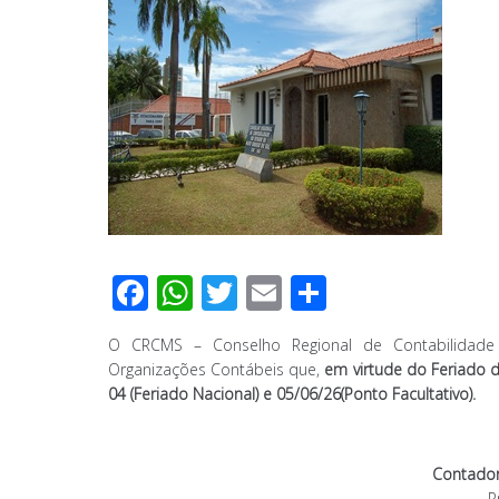
F
W
T
E
C
ac
h
wi
m
o
O CRCMS – Conselho Regional de Contabilidade
e
at
tt
ail
m
Organizações Contábeis que,
em virtude do Feriado d
b
s
er
p
04 (Feriado Nacional) e 05/06/26(Ponto Facultativo).
o
A
ar
o
p
til
Contado
P