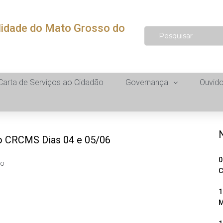
lidade do Mato Grosso do
Carta de Serviços ao Cidadão
Governança
Ouvido
o CRCMS Dias 04 e 05/06
0
to
C
1
M