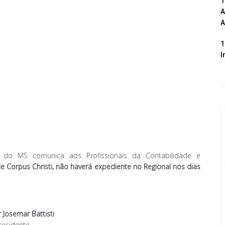
1
A
A
1
I
 do MS comunica aos Profissionais da Contabilidade e
e Corpus Christi,
não haverá expediente no Regional nos dias
r
Josemar Battisti
residente