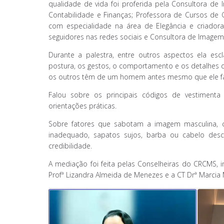
k
p
h
qualidade de vida foi proferida pela Consultora de 
ar
Contabilidade e Finanças; Professora de Cursos de
com especialidade na área de Elegância e criador
seguidores nas redes sociais e Consultora de Imagem
Durante a palestra, entre outros aspectos ela es
postura, os gestos, o comportamento e os detalhes 
os outros têm de um homem antes mesmo que ele fa
Falou sobre os principais códigos de vestimenta
orientações práticas.
Sobre fatores que sabotam a imagem masculina, 
inadequado, sapatos sujos, barba ou cabelo desc
credibilidade.
A mediação foi feita pelas Conselheiras do CRCMS, i
Profª Lizandra Almeida de Menezes e a CT Drª Marcia 