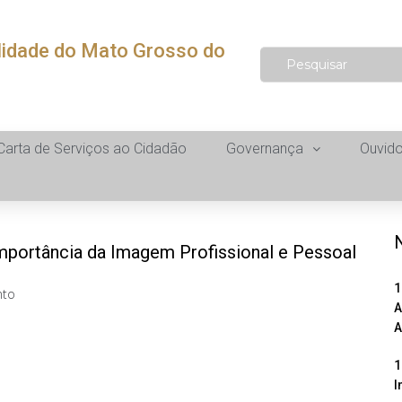
lidade do Mato Grosso do
Carta de Serviços ao Cidadão
Governança
Ouvido
mportância da Imagem Profissional e Pessoal
1
nto
A
A
1
I