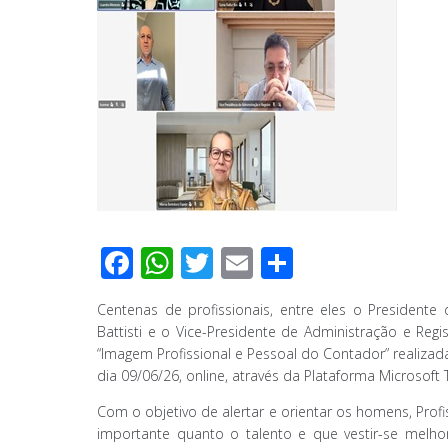
F
W
T
E
C
ac
h
wi
m
o
Centenas de profissionais, entre eles o President
e
at
tt
ail
m
Battisti e o Vice-Presidente de Administração e Regi
b
s
er
p
“Imagem Profissional e Pessoal do Contador” realiza
dia 09/06/26, online, através da Plataforma Microsoft 
o
A
ar
o
p
til
Com o objetivo de alertar e orientar os homens, Prof
importante quanto o talento e que vestir-se melhor 