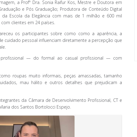
Imagem, a Profª Dra. Sonia Raifur Kos, Mestre e Doutora em
 Graduação e Pós Graduação; Produtora de Conteúdo Digital
a da Escola da Elegância com mais de 1 milhão e 600 mil
 com clientes em 24 países.
clareceu os participantes sobre como como a aparência, a
de cuidado pessoal influenciam diretamente a percepção que
le.
 profissional — do formal ao casual profissional — com
como roupas muito informais, peças amassadas, tamanho
uidados, mau hálito e outros detalhes que prejudicam a
ntegrantes da Câmara de Desenvolvimento Profissional, CT e
Maria dos Santos Bortolocci Espejo.