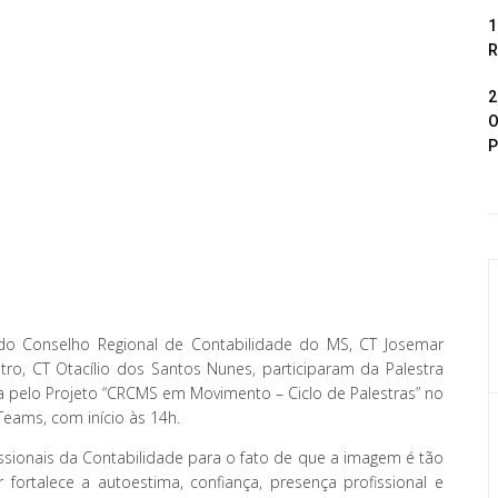
1
R
2
O
P
e do Conselho Regional de Contabilidade do MS, CT Josemar
stro, CT Otacílio dos Santos Nunes, participaram da Palestra
da pelo Projeto “CRCMS em Movimento – Ciclo de Palestras” no
Teams, com início às 14h.
issionais da Contabilidade para o fato de que a imagem é tão
fortalece a autoestima, confiança, presença profissional e