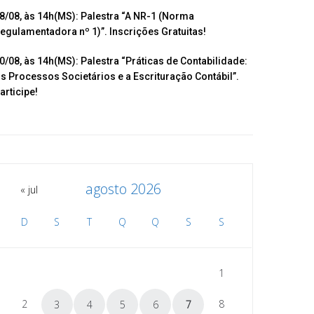
8/08, às 14h(MS): Palestra “A NR-1 (Norma
egulamentadora nº 1)”. Inscrições Gratuitas!
0/08, às 14h(MS): Palestra “Práticas de Contabilidade:
s Processos Societários e a Escrituração Contábil”.
articipe!
agosto 2026
« jul
D
S
T
Q
Q
S
S
1
2
8
3
4
5
6
7