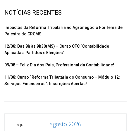
e
at
tt
ail
m
b
s
er
p
NOTÍCIAS RECENTES
o
A
ar
o
p
til
Impactos da Reforma Tributária no Agronegócio Foi Tema de
Palestra do CRCMS
k
p
h
ar
12/08: Das 8h às 9h30(MS) – Curso CFC “Contabilidade
Aplicada a Partidos e Eleições”
09/08 – Feliz Dia dos Pais, Profissional da Contabilidade!
11/08: Curso “Reforma Tributária do Consumo – Módulo 12:
Serviços Financeiros”. Inscrições Abertas!
agosto 2026
« jul