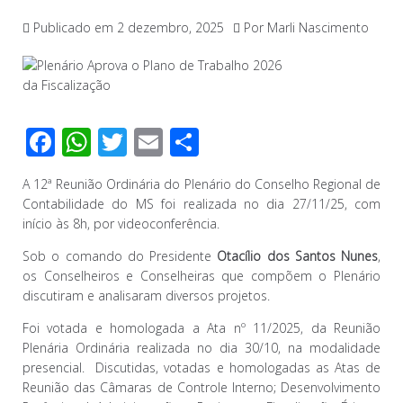
Publicado em
2 dezembro, 2025
Por
Marli Nascimento
F
W
T
E
C
ac
h
wi
m
o
A 12ª Reunião Ordinária do Plenário do Conselho Regional de
e
at
tt
ail
m
Contabilidade do MS foi realizada no dia 27/11/25, com
b
s
er
p
início às 8h, por videoconferência.
o
A
ar
Sob o comando do Presidente
Otacílio dos Santos Nunes
,
o
p
til
os Conselheiros e Conselheiras que compõem o Plenário
discutiram e analisaram diversos projetos.
k
p
h
Foi votada e homologada a Ata nº 11/2025, da Reunião
ar
Plenária Ordinária realizada no dia 30/10, na modalidade
presencial. Discutidas, votadas e homologadas as Atas de
Reunião das Câmaras de Controle Interno; Desenvolvimento