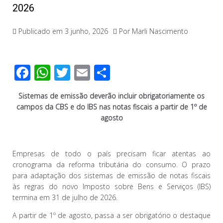
2026
Publicado em
3 junho, 2026
Por
Marli Nascimento
F
W
T
E
C
ac
h
wi
m
o
Sistemas de emissão deverão incluir obrigatoriamente os
e
at
tt
ail
m
campos da CBS e do IBS nas notas fiscais a partir de 1º de
b
s
er
p
agosto
o
A
ar
o
p
til
Empresas de todo o país precisam ficar atentas ao
k
p
h
cronograma da reforma tributária do consumo. O prazo
para adaptação dos sistemas de emissão de notas fiscais
ar
às regras do novo Imposto sobre Bens e Serviços (IBS)
termina em 31 de julho de 2026.
A partir de 1º de agosto, passa a ser obrigatório o destaque