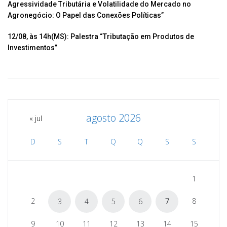
Agressividade Tributária e Volatilidade do Mercado no
Agronegócio: O Papel das Conexões Políticas”
12/08, às 14h(MS): Palestra “Tributação em Produtos de
Investimentos”
agosto 2026
« jul
D
S
T
Q
Q
S
S
1
2
8
3
4
5
6
7
9
10
11
12
13
14
15