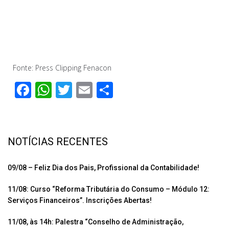
Fonte: Press Clipping Fenacon
F
W
T
E
C
ac
h
wi
m
o
e
at
tt
ail
m
b
s
er
p
NOTÍCIAS RECENTES
o
A
ar
o
p
til
09/08 – Feliz Dia dos Pais, Profissional da Contabilidade!
k
p
h
11/08: Curso “Reforma Tributária do Consumo – Módulo 12:
ar
Serviços Financeiros”. Inscrições Abertas!
11/08, às 14h: Palestra “Conselho de Administração,