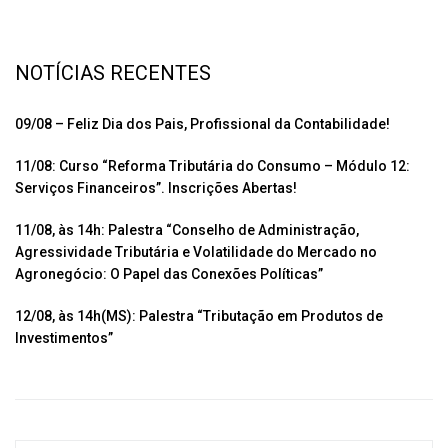
ac
h
wi
m
o
e
at
tt
ail
m
b
s
er
p
NOTÍCIAS RECENTES
o
A
ar
o
p
til
09/08 – Feliz Dia dos Pais, Profissional da Contabilidade!
k
p
h
11/08: Curso “Reforma Tributária do Consumo – Módulo 12:
ar
Serviços Financeiros”. Inscrições Abertas!
11/08, às 14h: Palestra “Conselho de Administração,
Agressividade Tributária e Volatilidade do Mercado no
Agronegócio: O Papel das Conexões Políticas”
12/08, às 14h(MS): Palestra “Tributação em Produtos de
Investimentos”