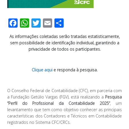
F
W
T
E
C
ac
h
wi
m
o
As informações coletadas serão tratadas estatisticamente,
e
at
tt
ail
m
sem possibilidade de identificação individual, garantindo a
b
s
er
p
privacidade de todos os participantes.
o
A
ar
o
p
til
Clique aqui
e responda à pesquisa.
k
p
h
ar
O Conselho Federal de Contabilidade (CFC), em parceria com
a Fundação Getúlio Vargas (FGV), está realizando a
Pesquisa
“Perfil do Profissional da Contabilidade 2025”
, um
levantamento que tem como objetivo conhecer as principais
características dos Contadores e Técnicos em Contabilidade
registrados no Sistema CFC/CRCs.