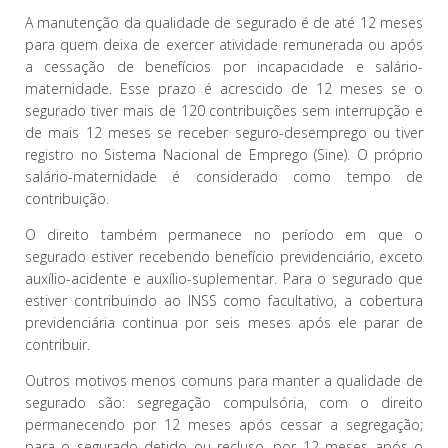
ar
A manutenção da qualidade de segurado é de até 12 meses
para quem deixa de exercer atividade remunerada ou após
a cessação de benefícios por incapacidade e salário-
maternidade. Esse prazo é acrescido de 12 meses se o
segurado tiver mais de 120 contribuições sem interrupção e
de mais 12 meses se receber seguro-desemprego ou tiver
registro no Sistema Nacional de Emprego (Sine). O próprio
salário-maternidade é considerado como tempo de
contribuição.
O direito também permanece no período em que o
segurado estiver recebendo benefício previdenciário, exceto
auxílio-acidente e auxílio-suplementar. Para o segurado que
estiver contribuindo ao INSS como facultativo, a cobertura
previdenciária continua por seis meses após ele parar de
contribuir.
Outros motivos menos comuns para manter a qualidade de
segurado são: segregação compulsória, com o direito
permanecendo por 12 meses após cessar a segregação;
para o segurado detido ou recluso, por 12 meses após o