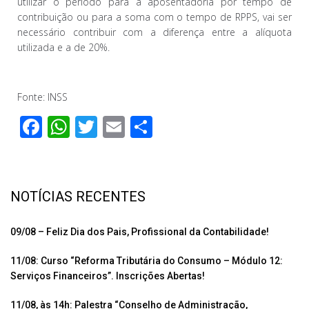
utilizar o período para a aposentadoria por tempo de
contribuição ou para a soma com o tempo de RPPS, vai ser
necessário contribuir com a diferença entre a alíquota
utilizada e a de 20%.
Fonte: INSS
F
W
T
E
C
ac
h
wi
m
o
e
at
tt
ail
m
b
s
er
p
NOTÍCIAS RECENTES
o
A
ar
o
p
til
09/08 – Feliz Dia dos Pais, Profissional da Contabilidade!
k
p
h
11/08: Curso “Reforma Tributária do Consumo – Módulo 12:
ar
Serviços Financeiros”. Inscrições Abertas!
11/08, às 14h: Palestra “Conselho de Administração,