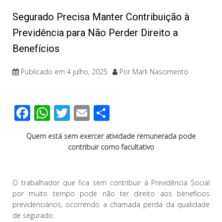
Segurado Precisa Manter Contribuição à
Previdência para Não Perder Direito a
Benefícios
Publicado em
4 julho, 2025
Por
Marli Nascimento
F
W
T
E
C
ac
h
wi
m
o
Quem está sem exercer atividade remunerada pode
e
at
tt
ail
m
contribuir como facultativo
b
s
er
p
o
A
ar
O trabalhador que fica sem contribuir à Previdência Social
o
p
til
por muito tempo pode não ter direito aos benefícios
k
p
h
previdenciários, ocorrendo a chamada perda da qualidade
de segurado.